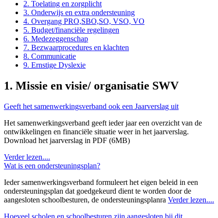
2. Toelating en zorgplicht
3. Onderwijs en extra ondersteuning
4. Overgang PRO,SBO,SO, VSO, VO
5. Budget/financiële regelingen
6. Medezeggenschap
7. Bezwaarprocedures en klachten
8. Communicatie
9. Ernstige Dyslexie
1. Missie en visie/ organisatie SWV
Geeft het samenwerkingsverband ook een Jaarverslag uit
Het samenwerkingsverband geeft ieder jaar een overzicht van de
ontwikkelingen en financiële situatie weer in het jaarverslag.
Download het jaarverslag in PDF (6MB)
Verder lezen....
Wat is een ondersteuningsplan?
Ieder samenwerkingsverband formuleert het eigen beleid in een
ondersteuningsplan dat goedgekeurd dient te worden door de
aangesloten schoolbesturen, de ondersteuningsplanra
Verder lezen....
Hoeveel scholen en schoolbesturen zijn aangesloten bij dit